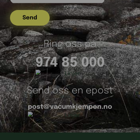
Ring oss på
974 85 000
Send oss en epost
post@vacumkjempen.no