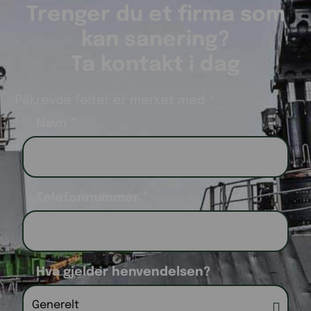
Trenger du et firma som
kan sanering?
Ta kontakt i dag
Påkrevde felter er merket med *
Navn
*
Telefonnummer
*
Hva gjelder henvendelsen?