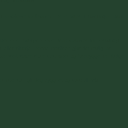
r og driftsstans.
orståelse av årsaken. Dette fører til frustrasjon blant
problemene i rørsystemene. Med avansert kamerautstyr
 eller slitasje. Denne innsikten gjør det mulig for
otensielt spare store kostnader og forebygge fremtidige
er, noe som gir deg trygghet og kontroll. Vår