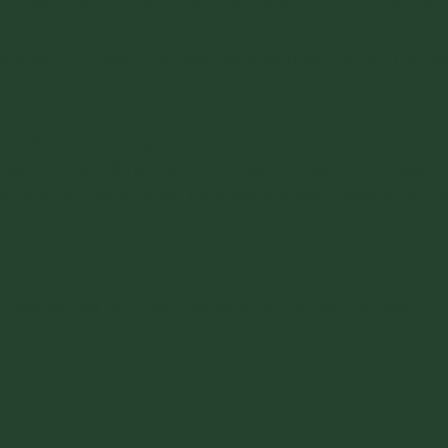
 og ekspertise, noe som fører gjentatte uventede kostnade
boerne opplever gjentatte avløpsproblemer uten en klar f
ialisert rørfilmingstjeneste for å avdekke de skjulte 
jør det mulig å nøyaktig identifisere blokkeringer, skader,
utninger om nødvendige reparasjoner eller vedlikehold, p
an du få full oversikt over tilstanden til dine rørsystem
effektivt, slik at du kan fokusere på det som er viktig.