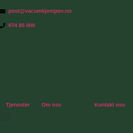
post@vacumkjempen.no
Vi er tilgjengelig 24/7
974 85 000
Tjenester
Om oss
Mer
Kontakt oss