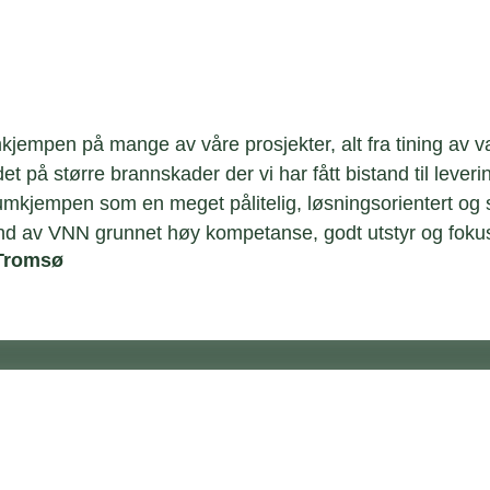
mpen på mange av våre prosjekter, alt fra tining av van
et på større brannskader der vi har fått bistand til leve
jempen som en meget pålitelig, løsningsorientert og ser
stand av VNN grunnet høy kompetanse, godt utstyr og fok
 Tromsø