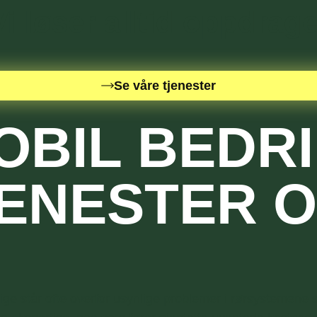
Vi løser alltid oppdrage
Se våre tjenester
MOBIL BEDR
JENESTER 
e står ofte overfor usynlige problemer i rørsystemene s