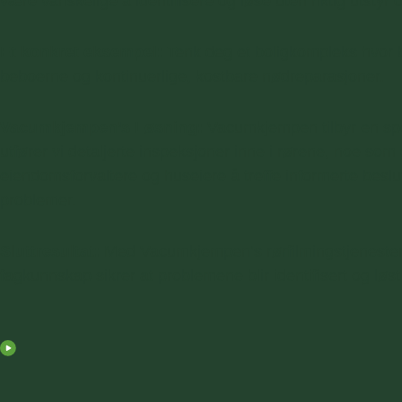
være vanskelige å identifisere og løse uten riktig utstyr
Et konkret eksempel:
Tenk deg et boligkompleks hvor be
beboerne og kontinuerlige, kostbare nødreparasjoner.
Vacumkjempen’s Løsning:
Vacumkjempen tilbyr en spes
utfører vi detaljerte inspeksjoner inne i rørene, noe som g
eiendomsforvaltere og huseiere å treffe informerte besl
problemer.
Sluttresultat:
Med Vacumkjempen’s rørfilmingstjenester, k
fagkunnskap sikrer at problemene blir identifisert og løst 