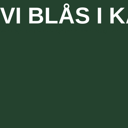
VI BLÅS I 
Vacumkjempen Nord-Norge har 20 års erfaring med flytt