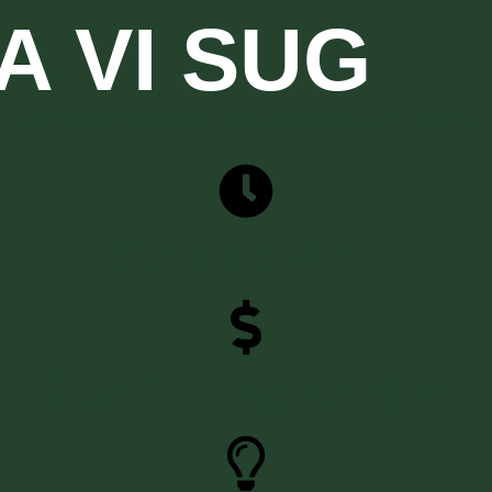
KA VI SUG
ing av masser og væsker ved bruk av vakuum og trykk.
Service 24/7
Spar tid og penger