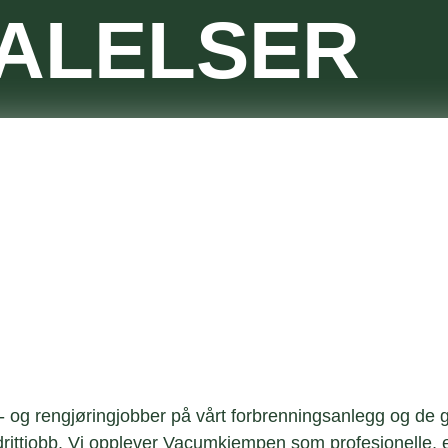
ALELSER
 og rengjøringjobber på vårt forbrenningsanlegg og de g
drittjobb. Vi opplever Vacumkjempen som profesjonelle, e