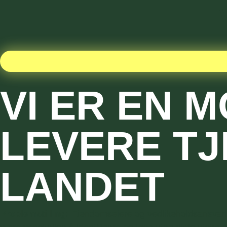
VI ER EN 
LEVERE T
LANDET
Problemstilling:
Eiendomseiere og vedlikeholdsansvarlig