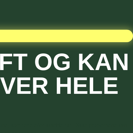
t
IFT OG KAN
OVER HELE
ine, som tette eller skadde rør. Disse problemene kan