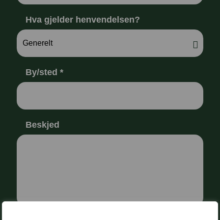
Hva gjelder henvendelsen?
By/sted
*
Beskjed