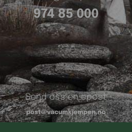
974 85 000
Send oss en epost
post@vacumkjempen.no