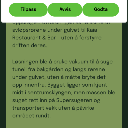
Tromsø sentrum opplevde nettopp
Tilpass
Avvis
Godta
dette, og vi ble kontaktet for å ta del i
oppdraget. Utfordringen var å skifte ut
avløpsrørene under gulvet til Kaia
Restaurant & Bar – uten å forstyrre
driften deres.
Løsningen ble å bruke vakuum til å suge
tunell fra bakgården og langs rørene
under gulvet, uten å måtte bryte det
opp innenfra. Bygget ligger som kjent
midt i sentrumsklyngen, men massen ble
suget rett inn på Supersugeren og
transportert vekk uten å påvirke
området rundt.