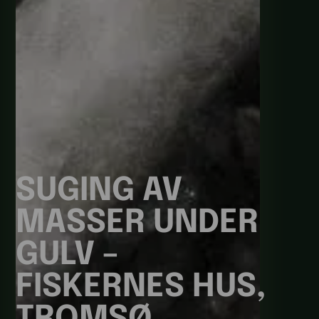
SUGING AV
MASSER UNDER
GULV –
FISKERNES HUS,