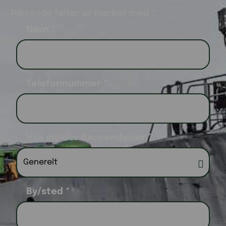
Påkrevde felter er merket med *
Navn
*
Telefonnummer
*
Hva gjelder henvendelsen?
By/sted
*