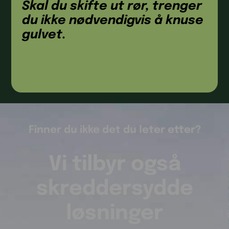
Skal du skifte ut rør, trenger
du ikke nødvendigvis å knuse
gulvet.
Finner du ikke det du leter etter?
Vi tilbyr også
skreddersydde
løsninger