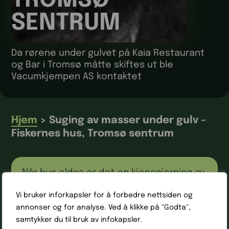
TROMSØ
SENTRUM
Da rørene under gulvet på Kaia Restaurant
og Bar i Tromsø måtte skiftes ut ble
Vacumkjempen AS kontaktet
Hjem
>
Suging av masser under gulv –
Fiskernes hus, Tromsø sentrum
Når hus eldes er det en kjensgjerning av
rørsystemene blir slitt og til slutt slutter
Vi bruker inforkapsler for å forbedre nettsiden og
å fungere slik de skal. Problemet
annonser og for analyse. Ved å klikke på "Godta",
oppstår når disse skal skiftes ut, men
samtykker du til bruk av infokapsler.
ligger under gulvene. Fiskernes Hus i