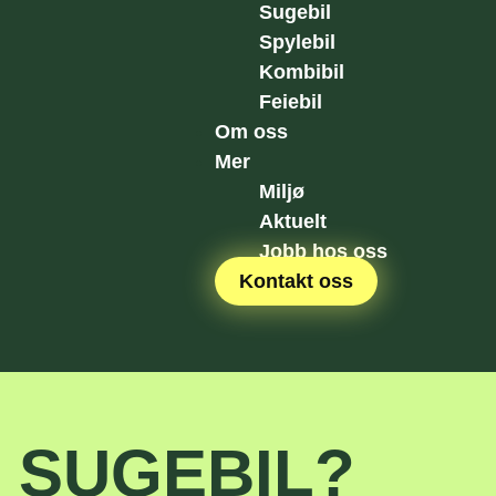
Sugebil
Spylebil
Kombibil
Feiebil
Om oss
Mer
Miljø
Aktuelt
Jobb hos oss
Kontakt oss
N SUGEBIL?