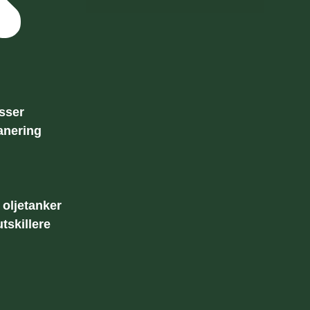
sser
anering
oljetanker
tskillere