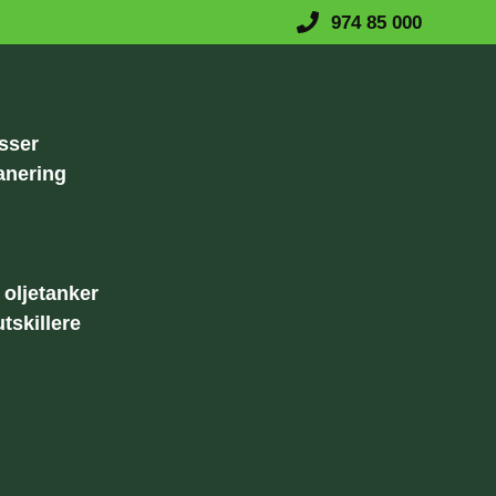
974 85 000
sser
anering
oljetanker
tskillere