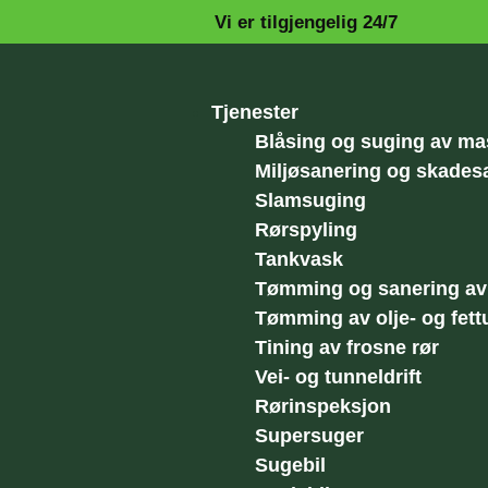
Vi er tilgjengelig 24/7
Tjenester
Blåsing og suging av ma
Miljøsanering og skades
Slamsuging
Rørspyling
Tankvask
Tømming og sanering av 
Tømming av olje- og fettu
Tining av frosne rør
Vei- og tunneldrift
Rørinspeksjon
Supersuger
Sugebil