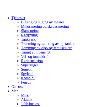
Tjenester
Blåsing og suging av masser
Miljøsanering og skadesanering
Slamsuging
Rørspyling
Tankvask
Tømming og sanering av oljetanker
Tømming av olje- og fettutskillere
Tining av frosne rør
Vei- og tunneldrift
Rørinspeksjon
Supersuger
Sugebil
Spylebil
Kombibil
Feiebil
Om oss
Mer
Miljø
Aktuelt
Jobb hos oss