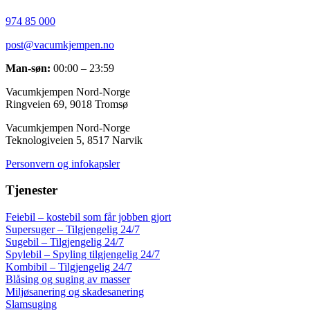
974 85 000
post@vacumkjempen.no
Man-søn:
00:00 – 23:59
Vacumkjempen Nord-Norge
Ringveien 69, 9018 Tromsø
Vacumkjempen Nord-Norge
Teknologiveien 5, 8517 Narvik
Personvern og infokapsler
Tjenester
Feiebil – kostebil som får jobben gjort
Supersuger – Tilgjengelig 24/7
Sugebil – Tilgjengelig 24/7
Spylebil – Spyling tilgjengelig 24/7
Kombibil – Tilgjengelig 24/7
Blåsing og suging av masser
Miljøsanering og skadesanering
Slamsuging