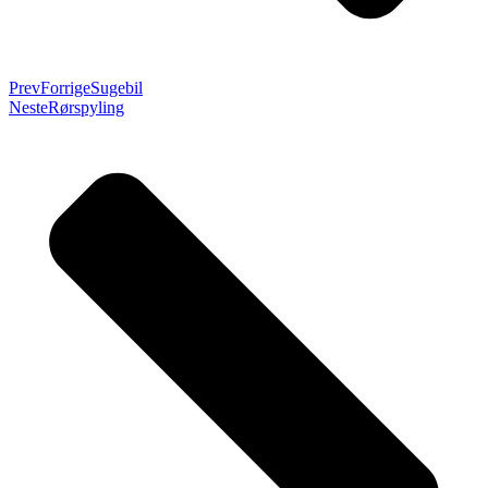
Prev
Forrige
Sugebil
Neste
Rørspyling