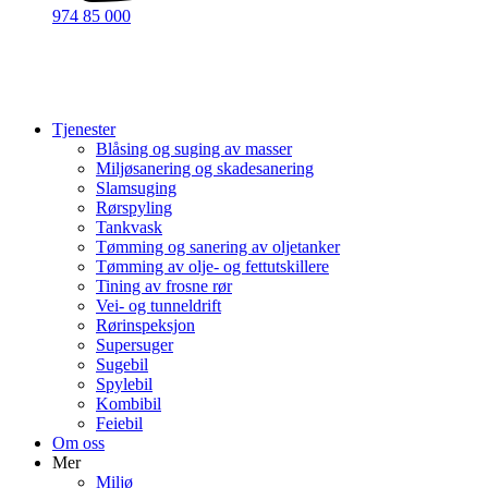
974 85 000
Tjenester
Blåsing og suging av masser
Miljøsanering og skadesanering
Slamsuging
Rørspyling
Tankvask
Tømming og sanering av oljetanker
Tømming av olje- og fettutskillere
Tining av frosne rør
Vei- og tunneldrift
Rørinspeksjon
Supersuger
Sugebil
Spylebil
Kombibil
Feiebil
Om oss
Mer
Miljø