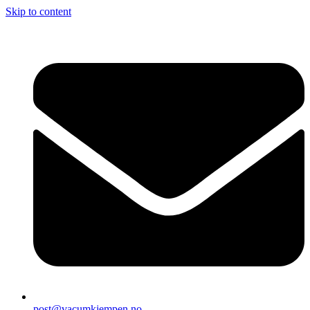
Skip to content
post@vacumkjempen.no